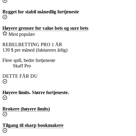
Bygget for stabil månedlig fortjeneste
Høyere grenser for value bets og sure bets
Mest populær
REBELBETTING PRO 1 ÅR
139
$ per måned (faktureres årlig)
Flere spill, bedre fortjeneste
Skaff Pro
DETTE FÅR DU
Høyere limits. Større fortjeneste.
Brokere (høyere limits)
Tilgang til sharp bookmakere