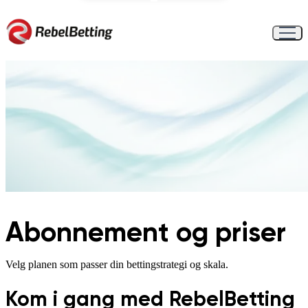
Abonnement og priser
Velg planen som passer din bettingstrategi og skala.
Kom i gang med RebelBetting