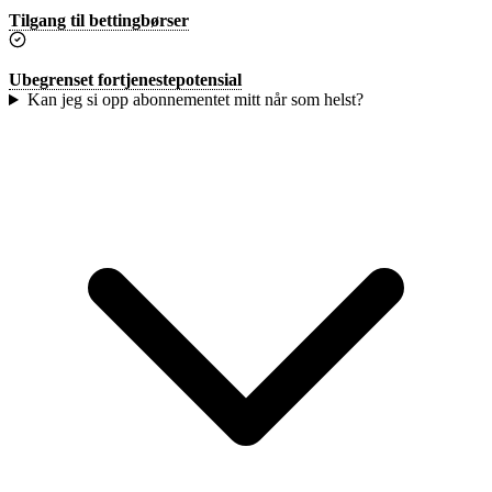
Tilgang til bettingbørser
Ubegrenset fortjenestepotensial
Kan jeg si opp abonnementet mitt når som helst?