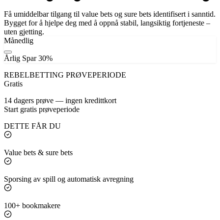
Få umiddelbar tilgang til value bets og sure bets identifisert i sanntid.
Bygget for å hjelpe deg med å oppnå stabil, langsiktig fortjeneste –
uten gjetting.
Månedlig
Årlig
Spar 30%
REBELBETTING PRØVEPERIODE
Gratis
14 dagers prøve — ingen kredittkort
Start gratis prøveperiode
DETTE FÅR DU
Value bets & sure bets
Sporsing av spill og automatisk avregning
100+ bookmakere