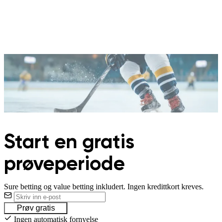
Start en
gratis
prøveperiode
Sure betting og value betting inkludert. Ingen kredittkort kreves.
Prøv gratis
Ingen automatisk fornyelse