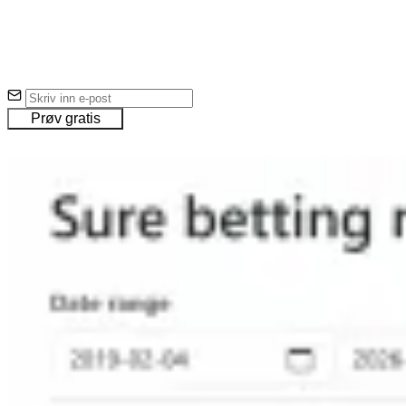
Prøv gratis