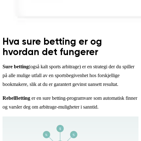
Hva sure betting er og
hvordan det fungerer
Sure betting
(også kalt sports arbitrage) er en strategi der du spiller
på alle mulige utfall av en sportsbegivenhet hos forskjellige
bookmakere, slik at du er garantert gevinst uansett resultat.
RebelBetting
er en sure betting-programvare som automatisk finner
og varsler deg om arbitrage-muligheter i sanntid.