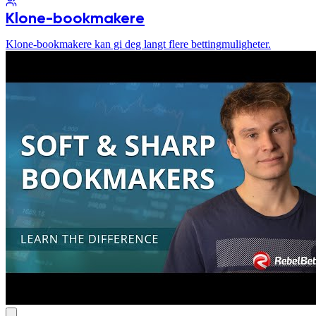
Klone-bookmakere
Klone-bookmakere kan gi deg langt flere bettingmuligheter.