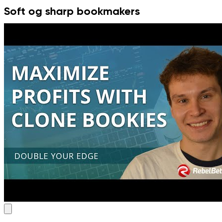
Soft og sharp bookmakers