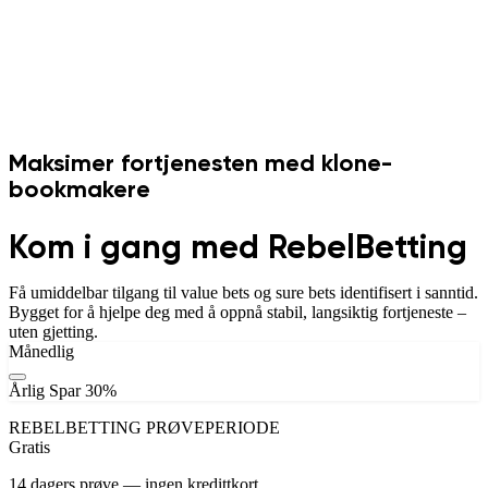
Maksimer fortjenesten med klone-
bookmakere
Kom i gang med RebelBetting
Få umiddelbar tilgang til value bets og sure bets identifisert i sanntid.
Bygget for å hjelpe deg med å oppnå stabil, langsiktig fortjeneste –
uten gjetting.
Månedlig
Årlig
Spar 30%
REBELBETTING PRØVEPERIODE
Gratis
14 dagers prøve — ingen kredittkort