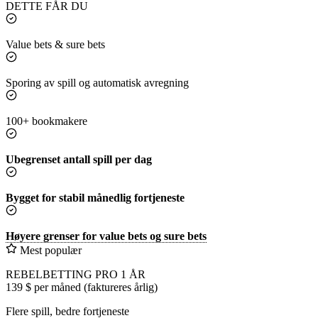
DETTE FÅR DU
Value bets & sure bets
Sporing av spill og automatisk avregning
100+ bookmakere
Ubegrenset antall spill per dag
Bygget for stabil månedlig fortjeneste
Høyere grenser for value bets og sure bets
Mest populær
REBELBETTING PRO 1 ÅR
139
$ per måned (faktureres årlig)
Flere spill, bedre fortjeneste