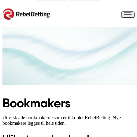
Bookmakers
Utforsk alle bookmakerne som er tilkoblet RebelBetting. Nye
bookmakere legges til hele tiden.