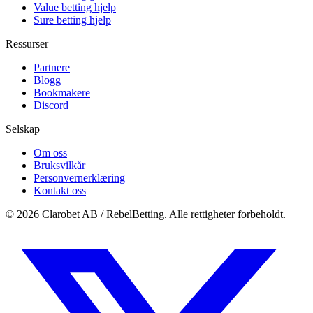
Value betting hjelp
Sure betting hjelp
Ressurser
Partnere
Blogg
Bookmakere
Discord
Selskap
Om oss
Bruksvilkår
Personvernerklæring
Kontakt oss
© 2026 Clarobet AB / RebelBetting. Alle rettigheter forbeholdt.