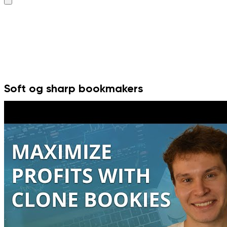
Soft og sharp bookmakers