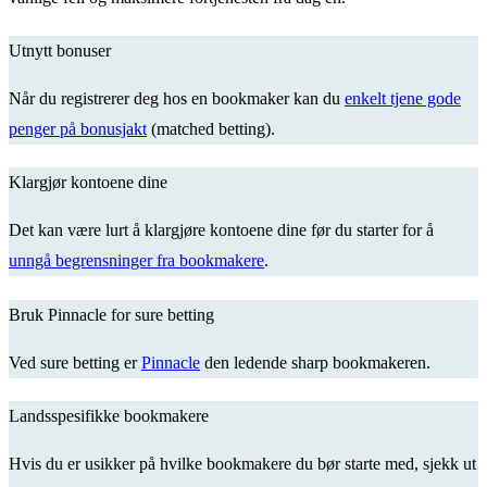
Utnytt bonuser
Når du registrerer deg hos en bookmaker kan du
enkelt tjene gode
penger på bonusjakt
(matched betting).
Klargjør kontoene dine
Det kan være lurt å klargjøre kontoene dine før du starter for å
unngå begrensninger fra bookmakere
.
Bruk Pinnacle for sure betting
Ved sure betting er
Pinnacle
den ledende sharp bookmakeren.
Landsspesifikke bookmakere
Hvis du er usikker på hvilke bookmakere du bør starte med, sjekk ut