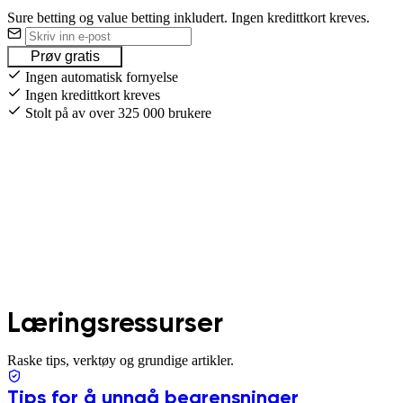
Sure betting og value betting inkludert. Ingen kredittkort kreves.
Prøv gratis
Ingen automatisk fornyelse
Ingen kredittkort kreves
Stolt på av over 325 000 brukere
Læringsressurser
Raske tips, verktøy og grundige artikler.
Tips for å unngå begrensninger