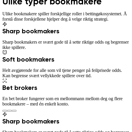
Ulike typer bookmakere
Ulike bookmakere spiller forskjellige roller i bettingøkosystemet. Å
forstå disse forskjellene hjelper deg å velge riktig strategi.
Sharp bookmakers
Sharp bookmakers er svært gode til å sette riktige odds og begrenser
ikke spillere.
Soft bookmakers
Helt avgjørende for alle som vil tjene penger på feilprisede odds.
Kan begrense svært vellykkede spillere over tid.
Bet brokers
En bet broker fungerer som en mellommann mellom deg og flere
bookmakere – med én enkelt konto.
Sharp bookmakers