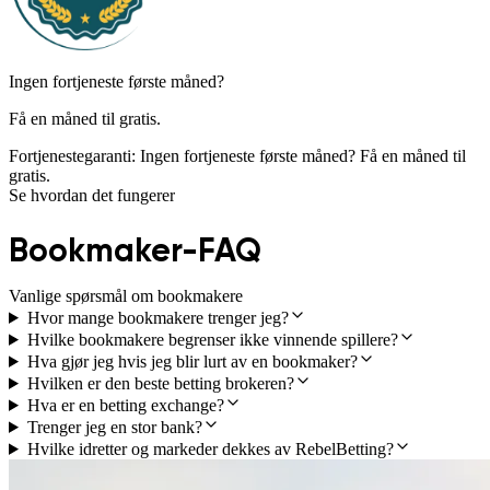
Ingen fortjeneste første måned?
Få en måned til
gratis
.
Fortjenestegaranti:
Ingen fortjeneste første måned?
Få en måned til
gratis
.
Se hvordan det fungerer
Bookmaker-
FAQ
Vanlige spørsmål om bookmakere
Hvor mange bookmakere trenger jeg?
Hvilke bookmakere begrenser ikke vinnende spillere?
Hva gjør jeg hvis jeg blir lurt av en bookmaker?
Hvilken er den beste betting brokeren?
Hva er en betting exchange?
Trenger jeg en stor bank?
Hvilke idretter og markeder dekkes av RebelBetting?