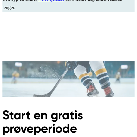
lenger.
Start en
gratis
prøveperiode