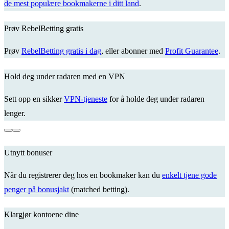
de mest populære bookmakerne i ditt land
.
Prøv RebelBetting gratis
Prøv
RebelBetting gratis i dag
, eller abonner med
Profit Guarantee
.
Hold deg under radaren med en VPN
Sett opp en sikker
VPN-tjeneste
for å holde deg under radaren
lenger.
Utnytt bonuser
Når du registrerer deg hos en bookmaker kan du
enkelt tjene gode
penger på bonusjakt
(matched betting).
Klargjør kontoene dine