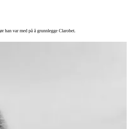
 før han var med på å grunnlegge Clarobet.