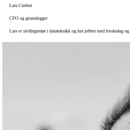
Lars Cardon
CFO og grunnlegger
Lars er sivilingeniør i datateknikk og har jobbet med forskning o