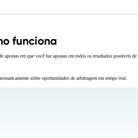
mo funciona
e apostas em que você faz apostas em todos os resultados possíveis de
automaticamente sobre oportunidades de arbitragem em tempo real.