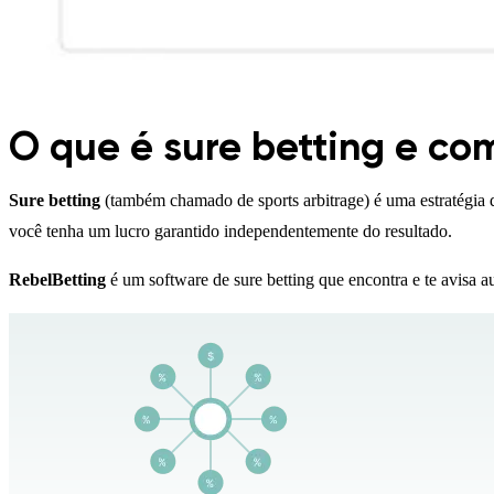
O que é sure betting e co
Sure betting
(também chamado de sports arbitrage) é uma estratégia d
você tenha um lucro garantido independentemente do resultado.
RebelBetting
é um software de sure betting que encontra e te avisa 