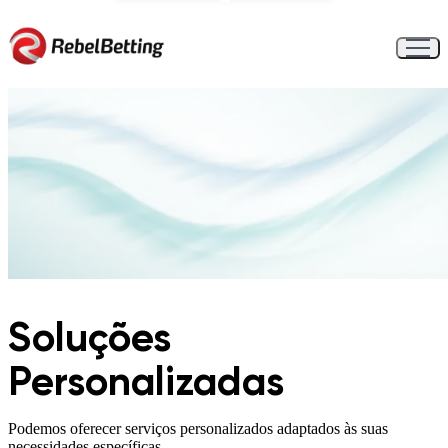
Soluções
Personalizadas
Podemos oferecer serviços personalizados adaptados às suas
necessidades específicas.