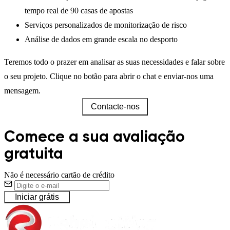
tempo real de 90 casas de apostas
Serviços personalizados de monitorização de risco
Análise de dados em grande escala no desporto
Teremos todo o prazer em analisar as suas necessidades e falar sobre
o seu projeto. Clique no botão para abrir o chat e enviar‑nos uma
mensagem.
Contacte-nos
Comece a sua
avaliação
gratuita
Não é necessário cartão de crédito
Iniciar grátis