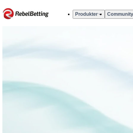
Produkter
Communit