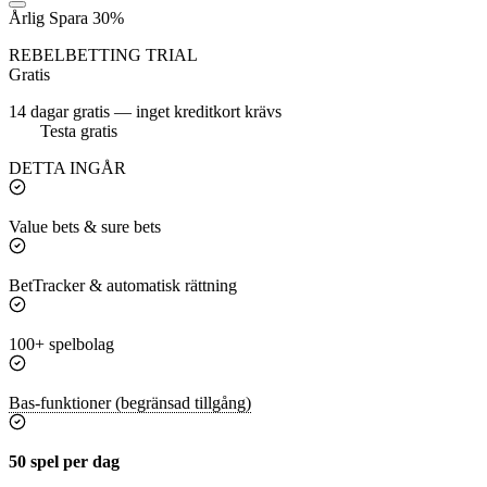
Årlig
Spara 30%
REBELBETTING TRIAL
Gratis
14 dagar gratis — inget kreditkort krävs
Testa gratis
DETTA INGÅR
Value bets & sure bets
BetTracker & automatisk rättning
100+ spelbolag
Bas-funktioner (begränsad tillgång)
50 spel per dag