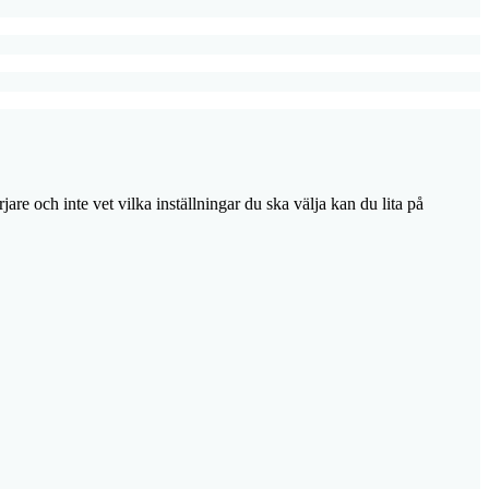
are och inte vet vilka inställningar du ska välja kan du lita på