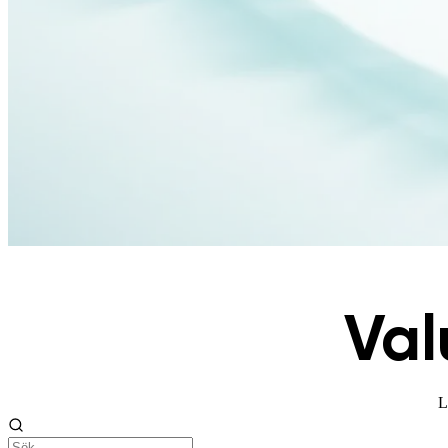
Val
L