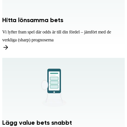
Hitta lönsamma bets
Vi lyfter fram spel där odds är till din fördel – jämfört med de
verkliga (sharp) prognoserna
Lägg value bets snabbt