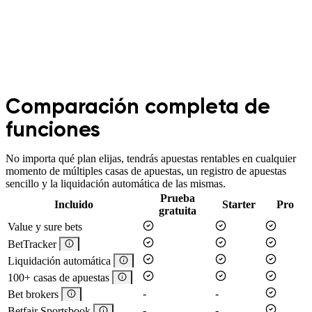
Comparación completa de
funciones
No importa qué plan elijas, tendrás apuestas rentables en cualquier
momento de múltiples casas de apuestas, un registro de apuestas
sencillo y la liquidación automática de las mismas.
Prueba
Incluido
Starter
Pro
gratuita
Value y sure bets
BetTracker
Liquidación automática
100+ casas de apuestas
-
-
Bet brokers
-
-
Betfair Sportsbook