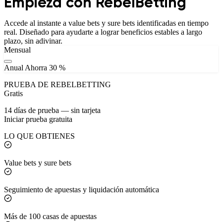
Empieza con RebelBetting
Accede al instante a value bets y sure bets identificadas en tiempo
real. Diseñado para ayudarte a lograr beneficios estables a largo
plazo, sin adivinar.
Mensual
Anual
Ahorra 30 %
PRUEBA DE REBELBETTING
Gratis
14 días de prueba — sin tarjeta
Iniciar prueba gratuita
LO QUE OBTIENES
Value bets y sure bets
Seguimiento de apuestas y liquidación automática
Más de 100 casas de apuestas