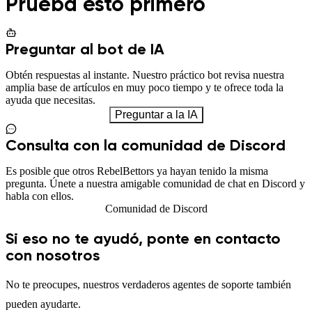
Prueba esto primero
Preguntar al bot de IA
Obtén respuestas al instante. Nuestro práctico bot revisa nuestra
amplia base de artículos en muy poco tiempo y te ofrece toda la
ayuda que necesitas.
Preguntar a la IA
Consulta con la comunidad de Discord
Es posible que otros RebelBettors ya hayan tenido la misma
pregunta. Únete a nuestra amigable comunidad de chat en Discord y
habla con ellos.
Comunidad de Discord
Si eso no te ayudó, ponte en contacto
con nosotros
No te preocupes, nuestros verdaderos agentes de soporte también
pueden ayudarte.