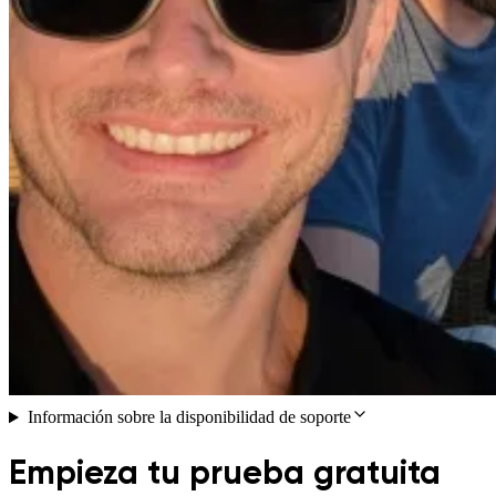
Información sobre la disponibilidad de soporte
Empieza tu
prueba gratuita