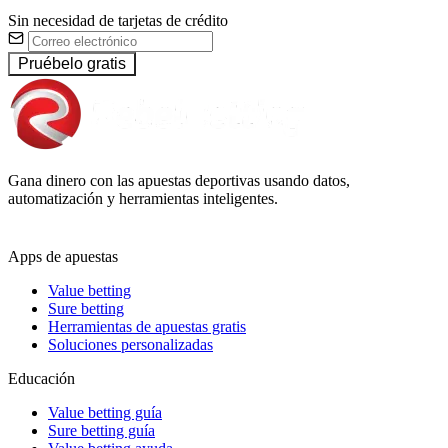
Sin necesidad de tarjetas de crédito
Pruébelo gratis
Gana dinero con las apuestas deportivas usando datos,
automatización y herramientas inteligentes.
Apps de apuestas
Value betting
Sure betting
Herramientas de apuestas gratis
Soluciones personalizadas
Educación
Value betting guía
Sure betting guía