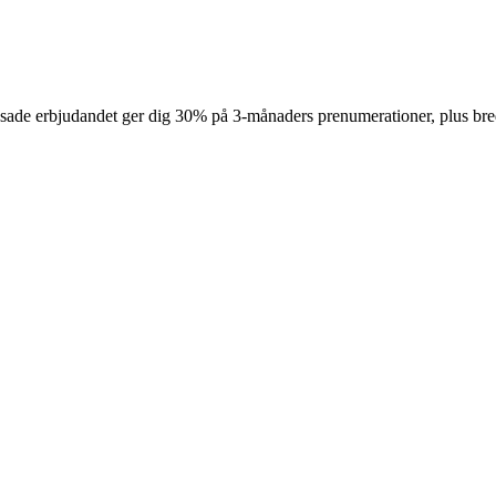
gränsade erbjudandet ger dig 30% på 3-månaders prenumerationer, plus 