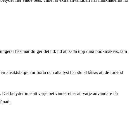
etyder fler value bets, vilket är extra användbart när marknaderna rör
ngerar bäst när du ger det tid: tid att sätta upp dina bookmakers, lära
när ansiktsfärgen är borta och alla tyst har slutat låtsas att de förstod
. Det betyder inte att varje bet vinner eller att varje användare får
månad.