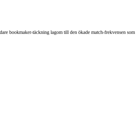
bredare bookmaker-täckning lagom till den ökade match-frekvensen som