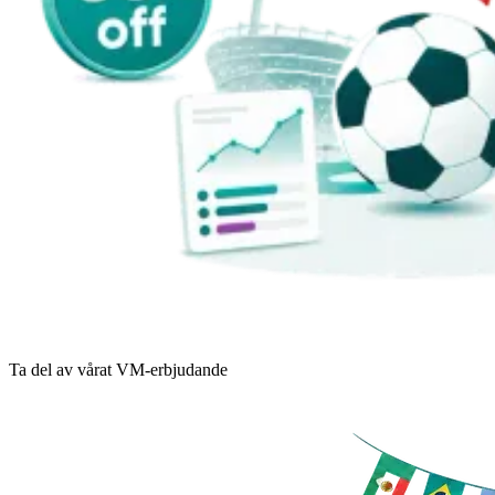
Ta del av vårat VM-erbjudande