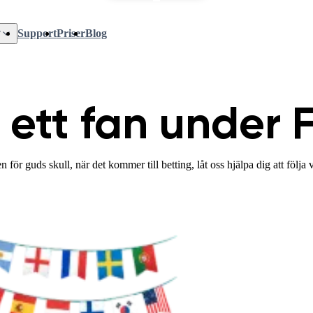
y
Support
Priser
Blog
 ett fan under
ör guds skull, när det kommer till betting, låt oss hjälpa dig att följa v